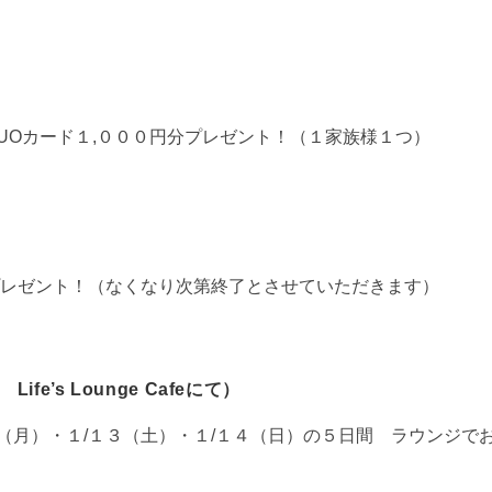
UOカード１,０００円分プレゼント！（１家族様１つ）
レゼント！（なくなり次第終了とさせていただきます）
e’s Lounge Cafeにて）
８（月）・１/１３（土）・１/１４（日）の５日間 ラウンジで