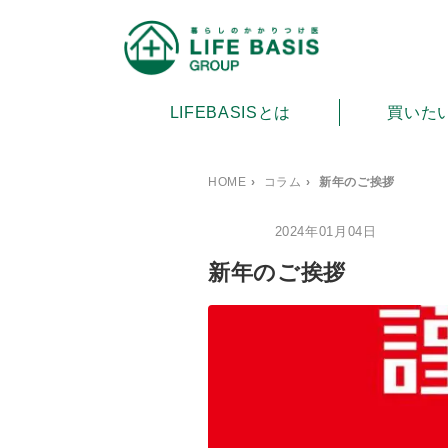
LIFEBASISとは
買いた
HOME
›
コラム
›
新年のご挨拶
2024年01月04日
お知らせ
新年のご挨拶