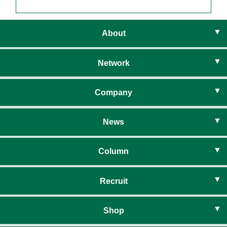
About
ライフベイシスとは
Network
住まいのネットワーク
Company
社長挨拶
News
経営理念
お知らせ
Column
会社概要
暮らしのコラム
Recruit
暮らしのイベント
新卒採用
Shop