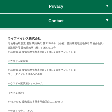
ハウスドゥ尾張旭
Privacy
ハウスドゥ尾張旭 サテライト
プライバシーポリシー
Contact
ハウスドゥ守山しだみ
お問い合わせ
ライフベイシス株式会社
宅地建物取引業 愛知県知事(3) 第22389号 （公社）愛知県宅地建物取引業協会会員 /
建設業許可 愛知県知事（般-7）第73212号
Life’s 1Day Reform
〒488-0818 愛知県尾張旭市向町2丁目1-1 大道マンション 1F
ハウスドゥ尾張旭
いい部屋ネット 小幡店
〒488-0818 愛知県尾張旭市向町2丁目1-1 大道マンション 1F
フリーダイヤル.0120-543-207
いい部屋ネット 本山店
ハウスドゥ尾張旭ショールーム
Life’s Lounge cafe
（カフェ併設）
〒463-0032 愛知県名古屋市守山区白山1-2306-3
ハウスドゥ守山しだみ