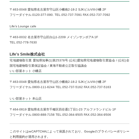
〒463-0048 愛知県名古屋市守山区小幡南2-18-2 SJKビルVIII小幡 2F
フリーダイヤル.0120-377-090. TEL.052-737-7091 FAX.052-737-7092
Life’s Lounge cafe
〒463-0032 名古屋市守山区白山1-2209 メイゾンサンポアA 1F
TEL.052-778-7630
Life's Smile株式会社
宅地建物取引業 愛知県知事(1)第25378号 (公社)愛知県宅地建物取引業協会 / (公社)全
国宅地建物取引業保証協会 / 東海不動産公正取引協議会
いい部屋ネット 小幡店
〒463-0048 愛知県名古屋市守山区小幡南2-18-2 SJKビルVIII小幡 2F
フリーダイヤル.0800-111-6244 TEL.052-737-5162 FAX.052-737-5163
いい部屋ネット 本山店
〒464-0819 愛知県名古屋市千種区四谷通1丁目1-23 アルファランドビル 1F
フリーダイヤル.0800-888-7158 TEL.052-364-9505 FAX.052-364-9506
このサイトはreCAPTCHAによって保護されており、Googleの
プライバシーポリシー
と
利用規約
が適用されます。