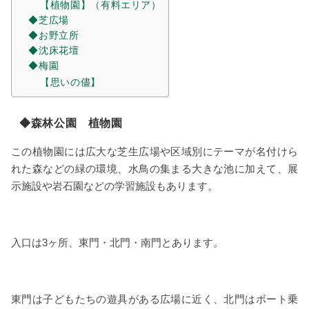
【植物園】（有料エリア）
◆芝広場
◆お野立所
◆沈床花壇
◆梅園
【思いの儘】
◆森林公園 植物園
この植物園には広大な芝生広場や区域別にテーマが名付けら
れた森などの緑の環境、水鳥の集まる大きな池に加えて、展
示施設や岩石園などの学習施設もあります。
入口は3ヶ所、東門・北門・南門とあります。
東門は子どもたちの遊具がある広場に近く、北門はボート乗