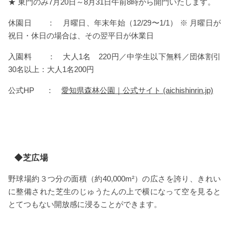
★ 東門のみ7月20日～8月31日午前8時から開門いたします。
休園日 ： 月曜日、年末年始（12/29〜1/1） ※ 月曜日が
祝日・休日の場合は、その翌平日が休業日
入園料 ： 大人1名 220円／中学生以下無料／団体割引
30名以上：大人1名200円
公式HP ：
愛知県森林公園｜公式サイト (aichishinrin.jp)
◆芝広場
野球場約３つ分の面積（約40,000m²）の広さを誇り、きれい
に整備された芝生のじゅうたんの上で横になって空を見ると
とてつもない開放感に浸ることができます。