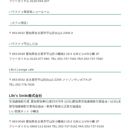
フリーダイヤル.0120-543-207
いい部屋ネット 本山店
ハウスドゥ尾張旭ショールーム
Life’s Lounge cafe
（カフェ併設）
〒463-0032 愛知県名古屋市守山区白山1-2306-3
ハウスドゥ守山しだみ
〒463-0048 愛知県名古屋市守山区小幡南2-18-2 SJKビルVIII小幡 2F
フリーダイヤル.0120-377-090. TEL.052-737-7091 FAX.052-737-7092
Life’s Lounge cafe
〒463-0032 名古屋市守山区白山1-2209 メイゾンサンポアA 1F
TEL.052-778-7630
Life's Smile株式会社
宅地建物取引業 愛知県知事(1)第25378号 (公社)愛知県宅地建物取引業協会 / (公社)全
国宅地建物取引業保証協会 / 東海不動産公正取引協議会
いい部屋ネット 小幡店
〒463-0048 愛知県名古屋市守山区小幡南2-18-2 SJKビルVIII小幡 2F
フリーダイヤル.0800-111-6244 TEL.052-737-5162 FAX.052-737-5163