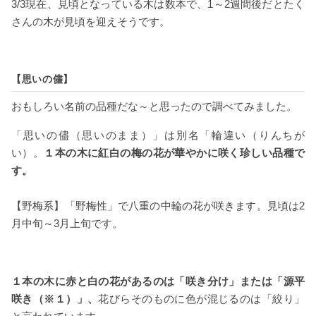
3/3現在、見頃となっている木は数本で、1～2週間後だとたく
さんの木が見頃を迎えそうです。
【思いの儘】
おもしろい名前の品種だな～と思ったので調べてみました。
「思いの儘（思いのまま）」は別名「輪違い（りんちが
い）。
１本の木に紅白の梅の花が華やかに咲く珍しい品種で
す。
【野梅系】「野梅性」で八重の中輪の花が咲きます。見頃は2
月中旬～3月上旬です。
１本の木に赤と白の花があるのは「咲き分け」または「源平
咲き（
※
１）」、
花びらそのものに色が混じるのは「絞り」