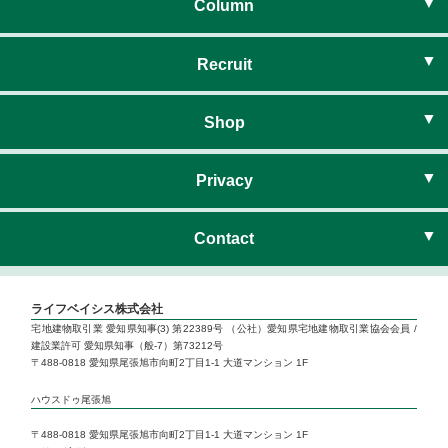
経営理念
お知らせ
Column
会社概要
暮らしのコラム
Recruit
暮らしのイベント
新卒採用
Shop
ハウスドゥ尾張旭
Privacy
ハウスドゥ尾張旭 サテライト
プライバシーポリシー
Contact
ハウスドゥ守山しだみ
お問い合わせ
ライフベイシス株式会社
宅地建物取引業 愛知県知事(3) 第22389号 （公社）愛知県宅地建物取引業協会会員 /
建設業許可 愛知県知事（般-7）第73212号
Life’s 1Day Reform
〒488-0818 愛知県尾張旭市向町2丁目1-1 大道マンション 1F
ハウスドゥ尾張旭
いい部屋ネット 小幡店
〒488-0818 愛知県尾張旭市向町2丁目1-1 大道マンション 1F