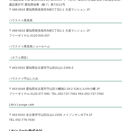
建設業許可 愛知県知事（般-7）第73212号
Life’s 1Day Reform
〒488-0818 愛知県尾張旭市向町2丁目1-1 大道マンション 1F
ハウスドゥ尾張旭
いい部屋ネット 小幡店
〒488-0818 愛知県尾張旭市向町2丁目1-1 大道マンション 1F
フリーダイヤル.0120-543-207
いい部屋ネット 本山店
ハウスドゥ尾張旭ショールーム
Life’s Lounge cafe
（カフェ併設）
〒463-0032 愛知県名古屋市守山区白山1-2306-3
ハウスドゥ守山しだみ
〒463-0048 愛知県名古屋市守山区小幡南2-18-2 SJKビルVIII小幡 2F
フリーダイヤル.0120-377-090. TEL.052-737-7091 FAX.052-737-7092
Life’s Lounge cafe
〒463-0032 名古屋市守山区白山1-2209 メイゾンサンポアA 1F
TEL.052-778-7630