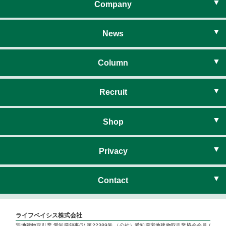
住まいのネットワーク
Company
社長挨拶
News
経営理念
お知らせ
Column
会社概要
暮らしのコラム
Recruit
暮らしのイベント
新卒採用
Shop
ハウスドゥ尾張旭
Privacy
ハウスドゥ尾張旭 サテライト
プライバシーポリシー
Contact
ハウスドゥ守山しだみ
お問い合わせ
ライフベイシス株式会社
宅地建物取引業 愛知県知事(3) 第22389号 （公社）愛知県宅地建物取引業協会会員 /