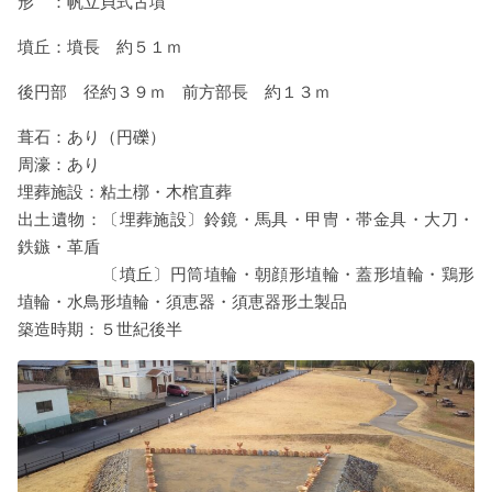
形 ：帆立貝式古墳
墳丘：墳長 約５１ｍ
後円部 径約３９ｍ 前方部長 約１３ｍ
葺石：あり（円礫）
周濠：あり
埋葬施設：粘土槨・木棺直葬
出土遺物：〔埋葬施設〕鈴鏡・馬具・甲冑・帯金具・大刀・
鉄鏃・革盾
〔墳丘〕円筒埴輪・朝顔形埴輪・蓋形埴輪・鶏形
埴輪・水鳥形埴輪・須恵器・須恵器形土製品
築造時期：５世紀後半