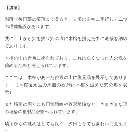
【墳頂】
階段で後円部の墳頂まで登ると、古墳の主軸に平行して二つ
の埋葬施設があります。
共に、上から穴を掘り穴の底に木棺を据えた中に遺骸を納め
てあります。
木棺の中は赤色に塗られており、これは亡くなった人の魂を
鎮めるためと考えられています。
ここでは、木棺があった位置の上に復元品を展示してありま
す。（木棺復元品の周囲の石列は木棺を据えた穴の形を表
示）
また墳頂の周りにも円筒埴輪や蓋形埴輪など、さまざまな形
の埴輪の複製品が並べられています。
墳頂からの眺めはとても良く、夕日もとてもきれいに見えま
す。