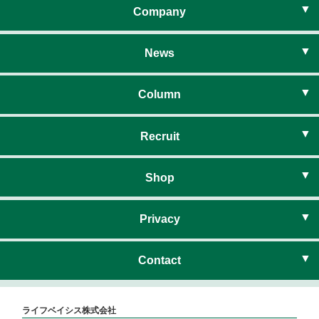
住まいのネットワーク
Company
社長挨拶
News
経営理念
お知らせ
Column
会社概要
暮らしのコラム
Recruit
暮らしのイベント
新卒採用
Shop
ハウスドゥ尾張旭
Privacy
ハウスドゥ尾張旭 サテライト
プライバシーポリシー
Contact
ハウスドゥ守山しだみ
お問い合わせ
ライフベイシス株式会社