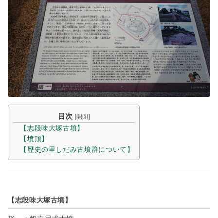
目次
[
]
開閉
【志段味大塚古墳】
【墳頂】
【歴史の里しだみ古墳群について】
【志段味大塚古墳】