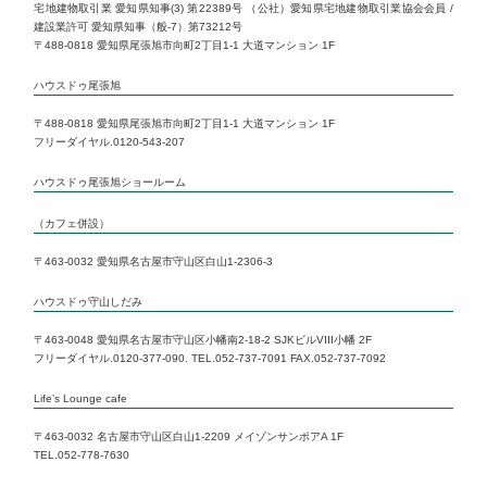
宅地建物取引業 愛知県知事(3) 第22389号 （公社）愛知県宅地建物取引業協会会員 /
建設業許可 愛知県知事（般-7）第73212号
Life’s 1Day Reform
〒488-0818 愛知県尾張旭市向町2丁目1-1 大道マンション 1F
ハウスドゥ尾張旭
いい部屋ネット 小幡店
〒488-0818 愛知県尾張旭市向町2丁目1-1 大道マンション 1F
フリーダイヤル.0120-543-207
いい部屋ネット 本山店
ハウスドゥ尾張旭ショールーム
Life’s Lounge cafe
（カフェ併設）
〒463-0032 愛知県名古屋市守山区白山1-2306-3
ハウスドゥ守山しだみ
〒463-0048 愛知県名古屋市守山区小幡南2-18-2 SJKビルVIII小幡 2F
フリーダイヤル.0120-377-090. TEL.052-737-7091 FAX.052-737-7092
Life’s Lounge cafe
〒463-0032 名古屋市守山区白山1-2209 メイゾンサンポアA 1F
TEL.052-778-7630