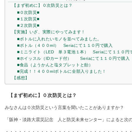
【まず初めに】０次防災とは？
■０次防災■
■１次防災■
■２次防災■
【実施】いざ、実際にやってみます！
■ボトルに入れたいモノを並べてみました。
■ボトル（４００ml） Seriaにて１１０円で購入
■ミニライト（LED 単３電池１本） Seriaにて１１０円
■ホイッスル（IDカード付） Seriaにて１１０円で購入
■食品（ようかんと塩タブレットと飴）
■完成！！４００mlボトルに全部入りました！
【感想】
【まず初めに】０次防災とは？
みなさんは０次防災という言葉を聞いたことがありますか？
「阪神・淡路大震災記念 人と防災未来センター」によると次
・・・・・・・・・・・・・・・・・・・・・・・・・・・・