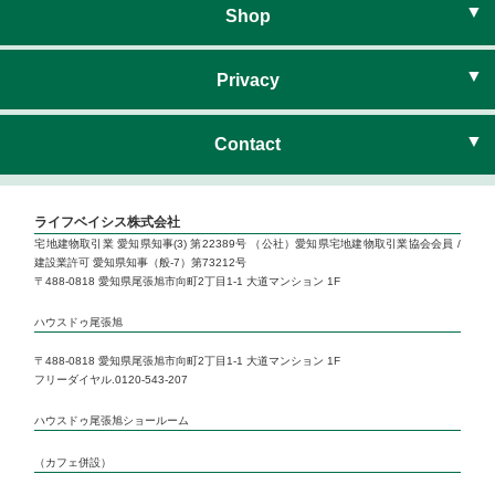
暮らしのイベント
新卒採用
Shop
ハウスドゥ尾張旭
Privacy
ハウスドゥ尾張旭 サテライト
プライバシーポリシー
Contact
ハウスドゥ守山しだみ
お問い合わせ
ライフベイシス株式会社
宅地建物取引業 愛知県知事(3) 第22389号 （公社）愛知県宅地建物取引業協会会員 /
建設業許可 愛知県知事（般-7）第73212号
Life’s 1Day Reform
〒488-0818 愛知県尾張旭市向町2丁目1-1 大道マンション 1F
ハウスドゥ尾張旭
いい部屋ネット 小幡店
〒488-0818 愛知県尾張旭市向町2丁目1-1 大道マンション 1F
フリーダイヤル.0120-543-207
いい部屋ネット 本山店
ハウスドゥ尾張旭ショールーム
Life’s Lounge cafe
（カフェ併設）