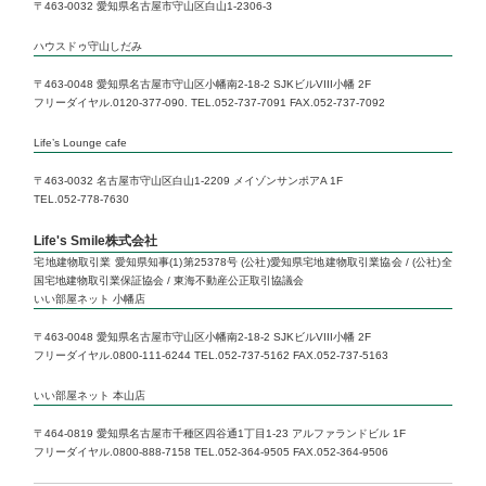
〒463-0032 愛知県名古屋市守山区白山1-2306-3
ハウスドゥ守山しだみ
〒463-0048 愛知県名古屋市守山区小幡南2-18-2 SJKビルVIII小幡 2F
フリーダイヤル.0120-377-090. TEL.052-737-7091 FAX.052-737-7092
Life’s Lounge cafe
〒463-0032 名古屋市守山区白山1-2209 メイゾンサンポアA 1F
TEL.052-778-7630
Life's Smile株式会社
宅地建物取引業 愛知県知事(1)第25378号 (公社)愛知県宅地建物取引業協会 / (公社)全
国宅地建物取引業保証協会 / 東海不動産公正取引協議会
いい部屋ネット 小幡店
〒463-0048 愛知県名古屋市守山区小幡南2-18-2 SJKビルVIII小幡 2F
フリーダイヤル.0800-111-6244 TEL.052-737-5162 FAX.052-737-5163
いい部屋ネット 本山店
〒464-0819 愛知県名古屋市千種区四谷通1丁目1-23 アルファランドビル 1F
フリーダイヤル.0800-888-7158 TEL.052-364-9505 FAX.052-364-9506